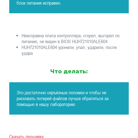
блок питания исправен.
Неисправна плата контроллера, сгорел, выгорел по
питанию, не виден в BIOS HUH721010ALE604
HUH721010ALE604 уронили, упал, ударили, после
удара
Что делать:
Это достаточно серъёзные поломки и чтобы не
рисковать потерей файлов лучше обратиться за
помощью в нашу лабораторию
Скачать прошивку