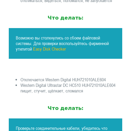
откликаться, видеться, поломался, не запускается
Что делать:
Возможно вы столкнулись со сбоем файловой
системы. Для проверки воспользуйтесь фирменной
утилитой
Easy Disk Checker
Отключается Western Digital HUH721010ALE604
Western Digital Ultrastar DC HC510 HUH721010ALE604
пищит, стучит, щёлкает, сломался
Что делать:
Проверьте соединительные кабели, убедитесь что