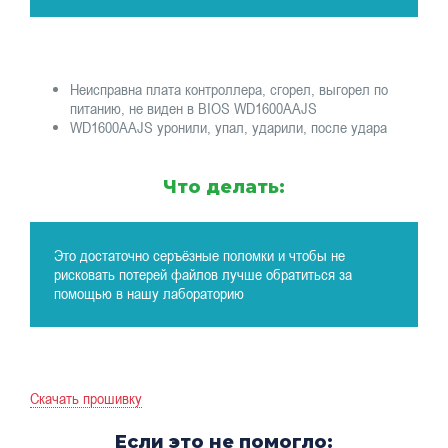
Неисправна плата контроллера, сгорел, выгорел по
питанию, не виден в BIOS WD1600AAJS
WD1600AAJS уронили, упал, ударили, после удара
Что делать:
Это достаточно серъёзные поломки и чтобы не
рисковать потерей файлов лучше обратиться за
помощью в нашу лабораторию
Скачать прошивку
Если это не помогло: