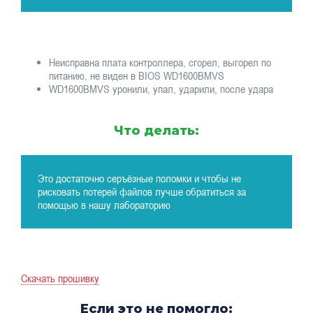
Неисправна плата контроллера, сгорел, выгорел по
питанию, не виден в BIOS WD1600BMVS
WD1600BMVS уронили, упал, ударили, после удара
Что делать:
Это достаточно серъёзные поломки и чтобы не
рисковать потерей файлов лучше обратиться за
помощью в нашу лабораторию
Скачать прошивку
Если это не помогло: