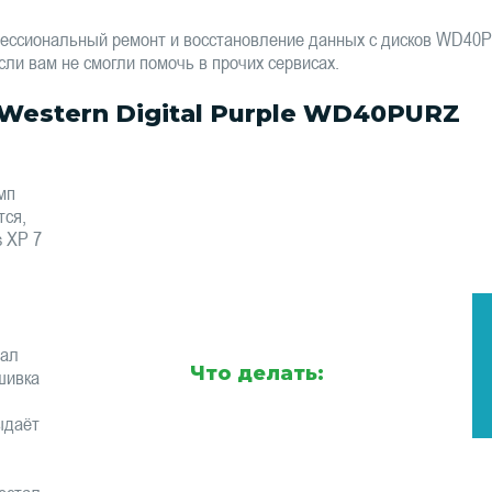
фессиональный ремонт и восстановление данных с дисков WD40
сли вам не смогли помочь в прочих сервисах.
estern Digital Purple WD40PURZ
мп
тся,
s XP 7
тал
Что делать:
шивка
ыдаёт