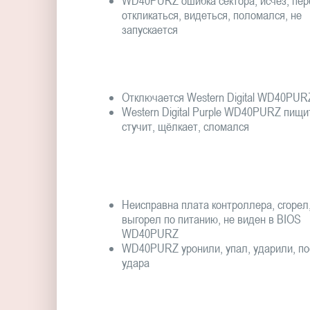
WD40PURZ ошибка сектора, исчез, пер
откликаться, видеться, поломался, не
запускается
Отключается Western Digital WD40PUR
Western Digital Purple WD40PURZ пищи
стучит, щёлкает, сломался
Неисправна плата контроллера, сгорел
выгорел по питанию, не виден в BIOS
WD40PURZ
WD40PURZ уронили, упал, ударили, по
удара