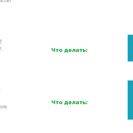
естал
Z
т,
Что делать:
,
Что делать:
сле