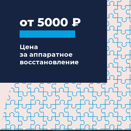
от 5000
Цена
за аппаратное
восстановление