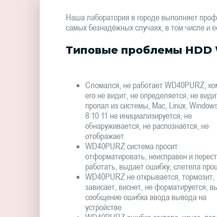
Наша лаборатория в городе выполняет про
самых безнадёжных случаях, в том числе и е
Типовые проблемы HDD W
Сломался, не работает WD40PURZ, ко
его не видит, не определяется, не види
пропал из системы, Mac, Linux, Window
8 10 11 не инициализируется, не
обнаруживается, не распознаётся, не
отображает
WD40PURZ система просит
отформатировать, неисправен и перес
работать, выдает ошибку, слетела про
WD40PURZ не открывается, тормозит,
зависает, виснет, не форматируется, в
сообщение ошибка ввода вывода на
устройстве