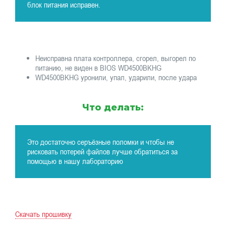
блок питания исправен.
Неисправна плата контроллера, сгорел, выгорел по
питанию, не виден в BIOS WD4500BKHG
WD4500BKHG уронили, упал, ударили, после удара
Что делать:
Это достаточно серъёзные поломки и чтобы не
рисковать потерей файлов лучше обратиться за
помощью в нашу лабораторию
Скачать прошивку