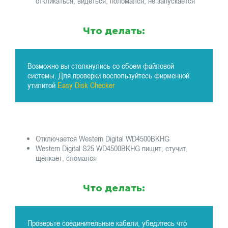
откликаться, видеться, поломался, не запускается
Что делать:
Возможно вы столкнулись со сбоем файловой
системы. Для проверки воспользуйтесь фирменной
утилитой
Easy Disk Checker
Отключается Western Digital WD4500BKHG
Western Digital S25 WD4500BKHG пищит, стучит,
щёлкает, сломался
Что делать:
Проверьте соединительные кабели, убедитесь что