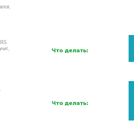
ался,
ARS
учит,
Что делать:
,
Что делать: