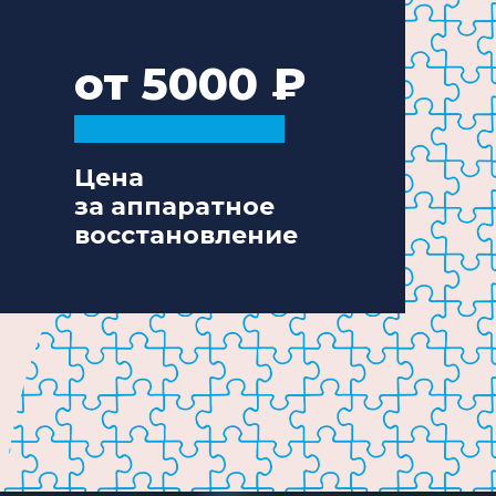
от 5000
Цена
за аппаратное
восстановление