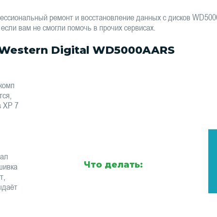
фессиональный ремонт и восстановление данных с дисков WD5
 если вам не смогли помочь в прочих сервисах.
Western Digital WD5000AARS
комп
тся,
s XP 7
тал
Что делать:
шивка
т,
ыдаёт