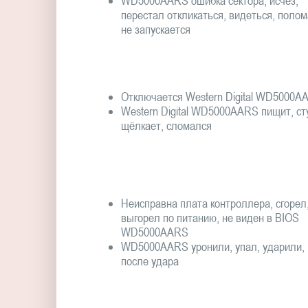
WD5000AARS ошибка сектора, исчез,
перестал откликаться, видеться, полом
не запускается
Отключается Western Digital WD5000A
Western Digital WD5000AARS пищит, ст
щёлкает, сломался
Неисправна плата контроллера, сгорел
выгорел по питанию, не виден в BIOS
WD5000AARS
WD5000AARS уронили, упал, ударили,
после удара