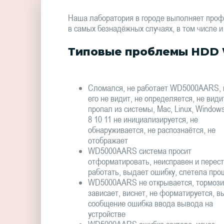
Наша лаборатория в городе выполняет про
в самых безнадёжных случаях, в том числе и
Типовые проблемы HDD 
Сломался, не работает WD5000AARS, 
его не видит, не определяется, не види
пропал из системы, Mac, Linux, Window
8 10 11 не инициализируется, не
обнаруживается, не распознаётся, не
отображает
WD5000AARS система просит
отформатировать, неисправен и перес
работать, выдает ошибку, слетела про
WD5000AARS не открывается, тормози
зависает, виснет, не форматируется, в
сообщение ошибка ввода вывода на
устройстве