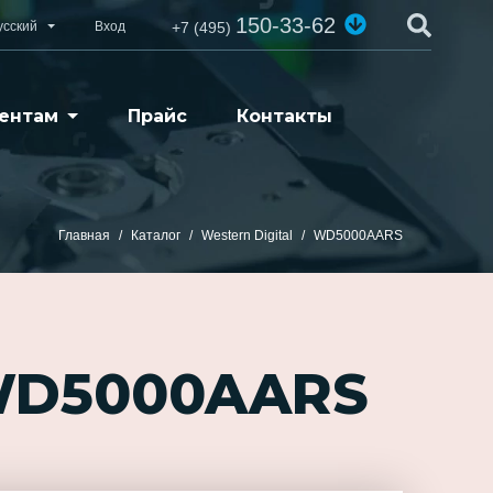
150-33-62
усский
Вход
+7 (495)
ентам
Прайс
Контакты
Главная
Каталог
Western Digital
WD5000AARS
 WD5000AARS