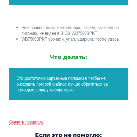
Неисправна плата контроллера, сгорел, выгорел по
питанию, не виден в BIOS WD7500BPKT
WD7500BPKT уронили, упал, ударили, после удара
Что делать:
Это достаточно серъёзные поломки и чтобы не
рисковать потерей файлов лучше обратиться за
помощью в нашу лабораторию
Скачать прошивку
Если это не помогло: