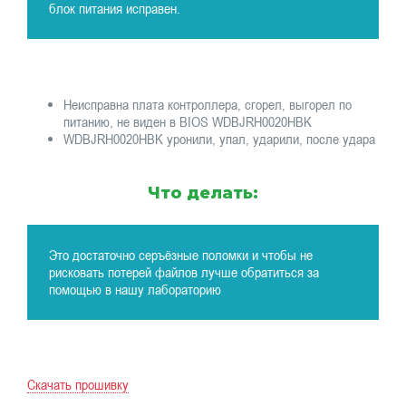
блок питания исправен.
Неисправна плата контроллера, сгорел, выгорел по
питанию, не виден в BIOS WDBJRH0020HBK
WDBJRH0020HBK уронили, упал, ударили, после удара
Что делать:
Это достаточно серъёзные поломки и чтобы не
рисковать потерей файлов лучше обратиться за
помощью в нашу лабораторию
Скачать прошивку