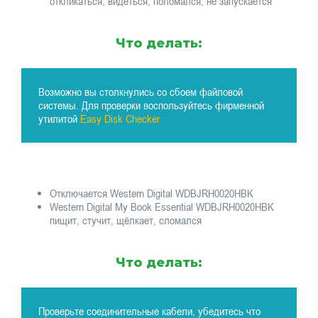
откликаться, видеться, поломался, не запускается
Что делать:
Возможно вы столкнулись со сбоем файловой
системы. Для проверки воспользуйтесь фирменной
утилитой
Easy Disk Checker
Отключается Western Digital WDBJRH0020HBK
Western Digital My Book Essential WDBJRH0020HBK
пищит, стучит, щёлкает, сломался
Что делать:
Проверьте соединительные кабели, убедитесь что