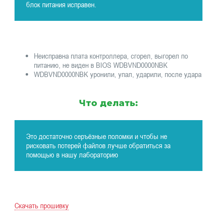
блок питания исправен.
Неисправна плата контроллера, сгорел, выгорел по
питанию, не виден в BIOS WDBVND0000NBK
WDBVND0000NBK уронили, упал, ударили, после удара
Что делать:
Это достаточно серъёзные поломки и чтобы не
рисковать потерей файлов лучше обратиться за
помощью в нашу лабораторию
Скачать прошивку