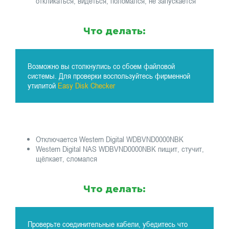
откликаться, видеться, поломался, не запускается
Что делать:
Возможно вы столкнулись со сбоем файловой
системы. Для проверки воспользуйтесь фирменной
утилитой
Easy Disk Checker
Отключается Western Digital WDBVND0000NBK
Western Digital NAS WDBVND0000NBK пищит, стучит,
щёлкает, сломался
Что делать:
Проверьте соединительные кабели, убедитесь что