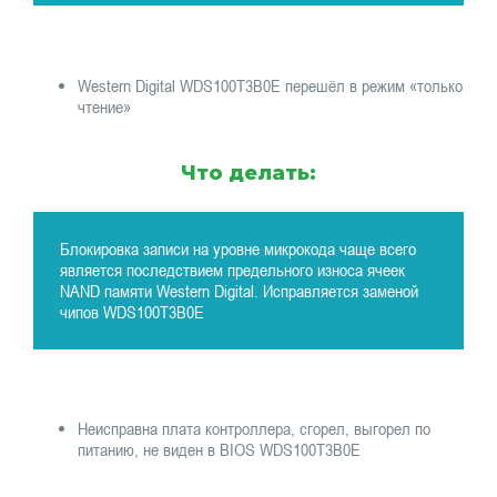
Western Digital WDS100T3B0E перешёл в режим «только
чтение»
Что делать:
Блокировка записи на уровне микрокода чаще всего
является последствием предельного износа ячеек
NAND памяти Western Digital. Исправляется заменой
чипов WDS100T3B0E
Неисправна плата контроллера, сгорел, выгорел по
питанию, не виден в BIOS WDS100T3B0E