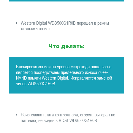
Western Digital WDS500G1R0B перешёл в режим
«только чтение»
Что делать:
Блокировка записи на уровне микрокода чаще всего
является последствием предельного износа ячеек
NAND памяти Western Digital. Исправляется заменой
чипов WDS500G1R0B
Неисправна плата контроллера, сгорел, выгорел по
питанию, не виден в BIOS WDS500G1R0B