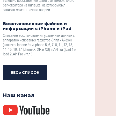
Успешно восстановлен файл с автомобильного
регистратора из Липецка, на котором был
записан момент начала аварии
Восстановление файлов и
информации с iPhone и iPad
Описание восстановления удаленных данных с
аппаратно исправных гаджетов Эппл - Айфон
(включая Iphone 4s и Iphone 5, 6, 7, 8, 11, 12, 13,
14, 15, 16, 17 Iphone X, XR и XS) и АйПэд (Ipad 1 и
Ipad 2, Air, Pro и т.п.)
ВЕСЬ СПИСОК
Наш канал