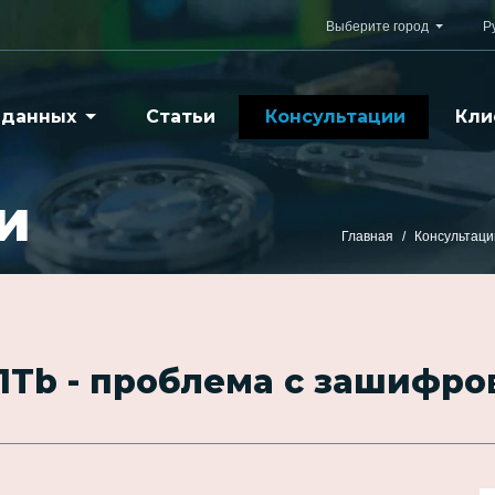
Выберите город
Р
 данных
Статьи
Консультации
Кли
и
Главная
Консультаци
 1Tb - проблема с зашифр