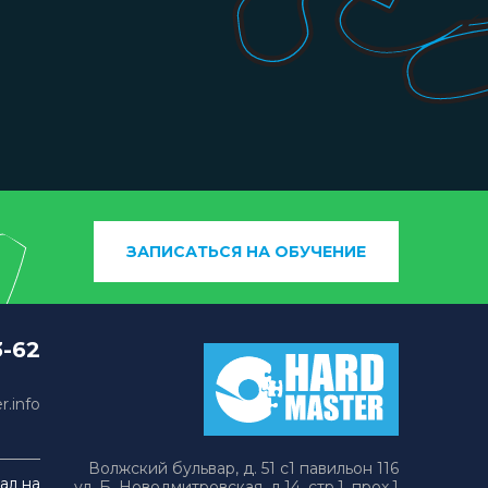
ЗАПИСАТЬСЯ НА ОБУЧЕНИЕ
3-62
.info
Волжский бульвар, д. 51 с1 павильон 116
ал на
ул. Б. Новодмитровская, д.14, стр.1, прох.1