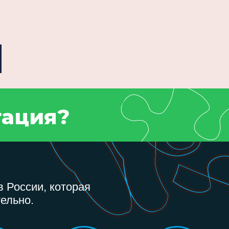
тация?
 России, которая
ельно.