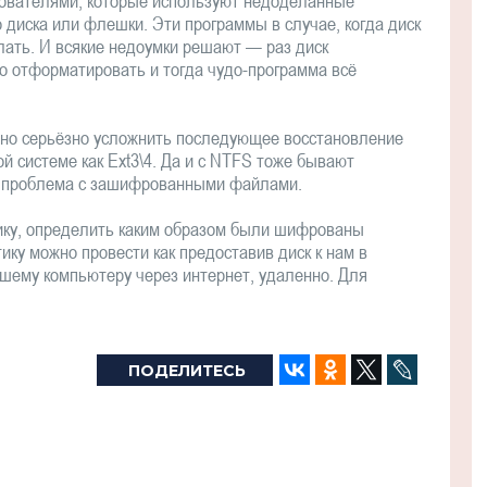
зователями, которые используют недоделанные
 диска или флешки. Эти программы в случае, когда диск
елать. И всякие недоумки решают — раз диск
о отформатировать и тогда чудо-программа всё
бно серьёзно усложнить последующее восстановление
й системе как Ext3\4. Да и с NTFS тоже бывают
ть проблема с зашифрованными файлами.
тику, определить каким образом были шифрованы
ику можно провести как предоставив диск к нам в
ашему компьютеру через интернет, удаленно. Для
ПОДЕЛИТЕСЬ