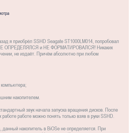
мотра
азад я приобрёл SSHD Seagate ST1000LM014, попробовал
АК НЕ ОПРЕДЕЛЯЛСЯ и НЕ ФОРМАТИРОВАЛСЯ! Никаких
чении, не издаёт. Причём абсолютно при любом
 компьютера;
ешним накопителем.
тандартный звук начала запуска вращения дисков. После
х работе работе можно понять только взяв в руки SSHD.
, данный накопитель в BiOSе не определяется. При