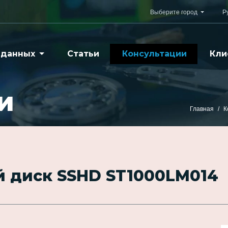
Выберите город
Р
 данных
Статьи
Консультации
Кли
и
Главная
К
й диск SSHD ST1000LM014