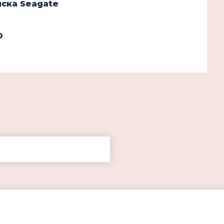
иска Seagate
D