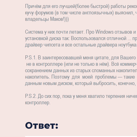
Причём для его лучшей(более быстрой) работы реком
кучу форумов (в том числе англоязычных) выяснил, 
владельцы Маков!)))
Система у них почти летает. Про Windows отзывов и
установкой диска так: Воспользовался отличной ... п
драйвер чипсета и все остальные драйвера ноутбука.
P.S.1. В заинтересовавшей меня цитате, для Вашег
не в контроллере (или не только в нём). Всё коммер
сохранением данных из старых сломанных накопите
накопитель. Поэтому для моей проблемы — такие п
данным новым диском, который выбросить, конечно,
P.S.2. До сих пор, пока у меня хватило терпения нич
контроллер.
Ответ: