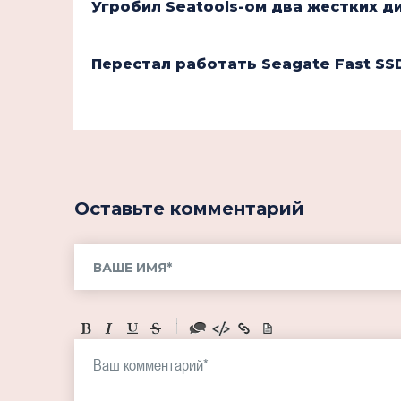
Угробил Seatools-ом два жестких д
Перестал работать Seagate Fast SS
Оставьте комментарий
-
-
-
-
-
-
-
-