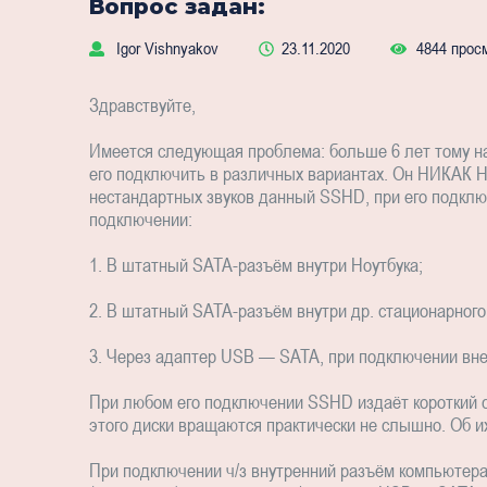
Вопрос задан:
Igor Vishnyakov
23.11.2020
4844 прос
Здравствуйте,
Имеется следующая проблема: больше 6 лет тому н
его подключить в различных вариантах. Он НИК
нестандартных звуков данный SSHD, при его подклю
подключении:
1. В штатный SATA-разъём внутри Ноутбука;
2. В штатный SATA-разъём внутри др. стационарного
3. Через адаптер USB — SATA, при подключении вн
При любом его подключении SSHD издаёт короткий с
этого диски вращаются практически не слышно. Об и
При подключении ч/з внутренний разъём компьютера