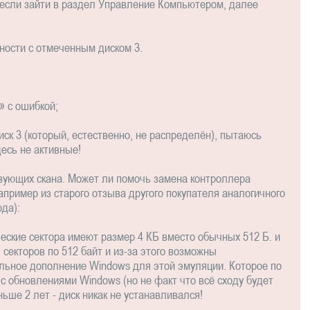
если зайти в раздел Управление Компьютером, далее
тности с отмеченным диском 3.
» с ошибкой;
иск 3 (который, естественно, не распределён), пытаюсь
десь не активные!
вующих скана. Может ли помочь замена контроллера
апример из старого отзыва другого покупателя аналогичного
ода):
ческие сектора имеют размер 4 КБ вместо обычных 512 Б. и
секторов по 512 байт и из-за этого возможны
альное дополнение Windows для этой эмуляции. Которое по
 обновлениями Windows (но не факт что всё сходу будет
ньше 2 лет - диск никак не устанавливался!