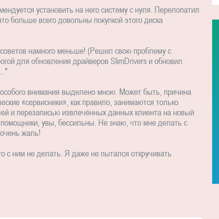
ендуется установить на него систему с нуля. Перелопатил
что больше всего довольны покупкой этого диска
 советов намного меньше! (Решил свою проблему с
рогой для обновления драйверов SlimDrivers и обновил
.."
о особого внимания выделено мною. Может быть, причина
ческие «сервисники», как правило, занимаются только
лей и перезаписью извлечённых данных клиента на новый
омощники, увы, бессильны. Не знаю, что мне делать с
 очень жаль!
его с ним не делать. Я даже не пытался откручивать