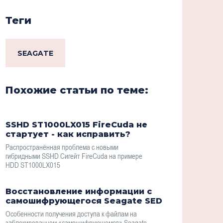
Теги
SEAGATE
Похожие статьи по теме:
SSHD ST1000LX015 FireCuda не
стартует - как исправить?
Распространённая проблема с новыми
гибридными SSHD Сигейт FireCuda на примере
HDD ST1000LX015
Восстановление информации с
самошифрующегося Seagate SED
Особенности получения доступа к файлам на
заблокированном «самошифрующемся» Seagate