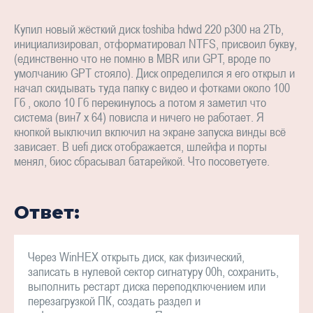
Купил новый жёсткий диск toshiba hdwd 220 p300 на 2Tb,
инициализировал, отформатировал NTFS, присвоил букву,
(единственно что не помню в MBR или GPT, вроде по
умолчанию GPT стояло). Диск определился я его открыл и
начал скидывать туда папку с видео и фотками около 100
Гб , около 10 Гб перекинулось а потом я заметил что
система (вин7 х 64) повисла и ничего не работает. Я
кнопкой выключил включил на экране запуска винды всё
зависает. В uefi диск отображается, шлейфа и порты
менял, биос сбрасывал батарейкой. Что посоветуете.
Ответ:
Через WinHEX открыть диск, как физический,
записать в нулевой сектор сигнатуру 00h, сохранить,
выполнить рестарт диска переподключением или
перезагрузкой ПК, создать раздел и