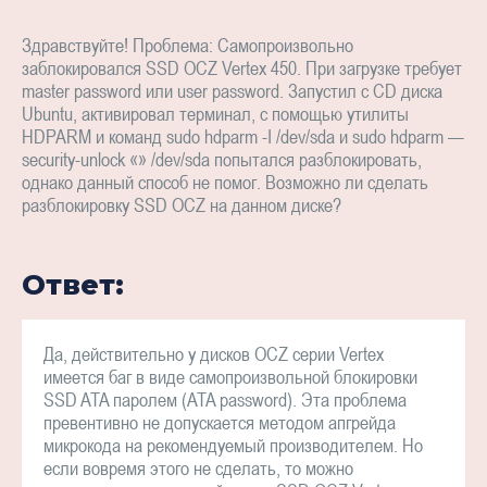
Здравствуйте! Проблема: Самопроизвольно
заблокировался SSD OCZ Vertex 450. При загрузке требует
master password или user password. Запустил с CD диска
Ubuntu, активировал терминал, с помощью утилиты
HDPARM и команд sudo hdparm -I /dev/sda и sudo hdparm —
security-unlock «» /dev/sda попытался разблокировать,
однако данный способ не помог. Возможно ли сделать
разблокировку SSD OCZ на данном диске?
Ответ:
Да, действительно у дисков OCZ серии Vertex
имеется баг в виде самопроизвольной блокировки
SSD ATA паролем (ATA password). Эта проблема
превентивно не допускается методом апгрейда
микрокода на рекомендуемый производителем. Но
если вовремя этого не сделать, то можно