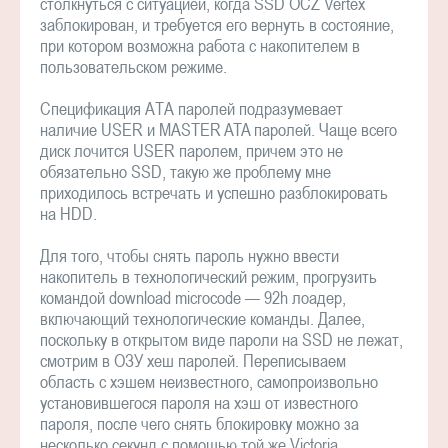
столкнуться с ситуацией, когда SSD OCZ Vertex
заблокирован, и требуется его вернуть в состояние,
при котором возможна работа с накопителем в
пользовательском режиме.
Спецификация АТА паролей подразумевает
наличие USER и MASTER ATA паролей. Чаще всего
диск лочится USER паролем, причем это не
обязательно SSD, такую же проблему мне
приходилось встречать и успешно разблокировать
на HDD.
Для того, чтобы снять пароль нужно ввести
накопитель в технологический режим, прогрузить
командой download microcode — 92h лоадер,
включающий технологические команды. Далее,
поскольку в открытом виде пароли на SSD не лежат,
смотрим в ОЗУ хеш паролей. Переписываем
область с хэшем неизвестного, самопроизвольно
установившегося пароля на хэш от известного
пароля, после чего снять блокировку можно за
несколько секунд с помощью той же Victoria.