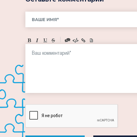
-
-
-
-
-
-
-
-
-
-
-
-
-
-
-