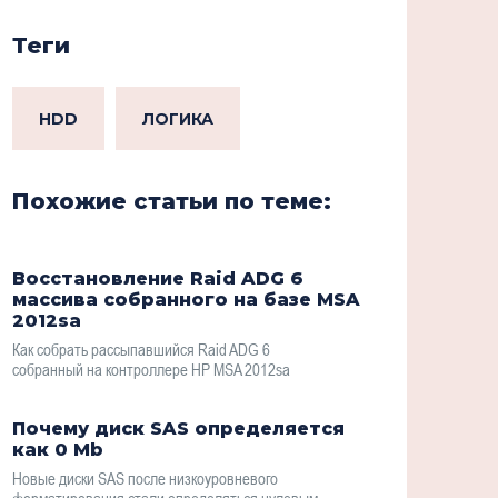
Теги
HDD
ЛОГИКА
Похожие статьи по теме:
Восстановление Raid ADG 6
массива собранного на базе MSA
2012sa
Как собрать рассыпавшийся Raid ADG 6
собранный на контроллере HP MSA 2012sa
Почему диск SAS определяется
как 0 Mb
Новые диски SAS после низкоуровневого