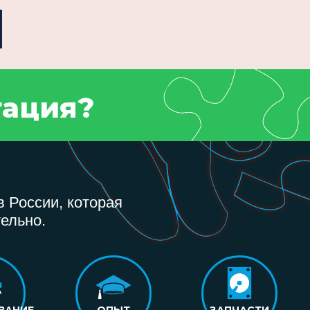
тация?
 России, которая
ельно.