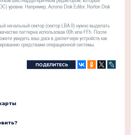
любым шестнадцатеричным редактором, который
С) уровне. Например, Acronis Disk Editor, Norton Disk
ый начальный сектор (сектор LBA 0) нужно выделать
в качестве паттерна использовав 00h или FFh. После
ожете увидеть ваш диск в диспетчере устройств как
тированию средствами операционной системы.
ПОДЕЛИТЕСЬ
 карты
овить?