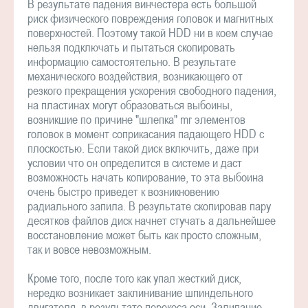
В результате падения винчестера есть большой
риск физического повреждения головок и магнитных
поверхностей. Поэтому такой HDD ни в коем случае
нельзя подключать и пытаться скопировать
информацию самостоятельно. В результате
механического воздействия, возникающего от
резкого прекращения ускорения свободного падения,
на пластинах могут образоваться выбоины,
возникшие по причине "шлепка" mr элементов
головок в момент соприкасания падающего HDD с
плоскостью. Если такой диск включить, даже при
условии что он определится в системе и даст
возможность начать копирование, то эта выбоина
очень быстро приведет к возникновению
радиального запила. В результате скопировав пару
десятков файлов диск начнет стучать а дальнейшее
восстановление может быть как просто сложным,
так и вовсе невозможным.
Кроме того, после того как упал жесткий диск,
нередко возникает заклинивание шпиндельного
двигателя, в результате перекоса оси. Залипание