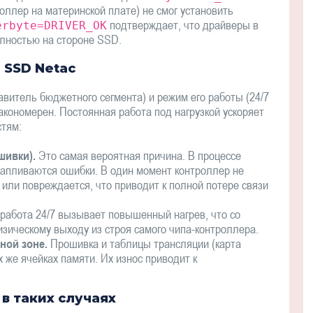
роллер на материнской плате) не смог установить
подтверждает, что драйверы в
erbyte=DRIVER_OK
олностью на стороне SSD.
 SSD Netac
итель бюджетного сегмента) и режим его работы (24/7
закономерен. Постоянная работа под нагрузкой ускоряет
стям:
шивки).
Это самая вероятная причина. В процессе
капливаются ошибки. В один момент контроллер не
 или повреждается, что приводит к полной потере связи
работа 24/7 вызывает повышенный нагрев, что со
зическому выходу из строя самого чипа-контроллера.
ной зоне.
Прошивка и таблицы трансляции (карта
 же ячейках памяти. Их износ приводит к
в таких случаях