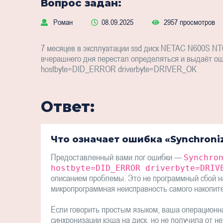
Вопрос задан:
Роман
08.09.2025
2957 просмотров
7 месяцев в эксплуатации ssd диск NETAC N600S NT
вчерашнего дня перестал определяться и выдаёт ошибк
hostbyte=DID_ERROR driverbyte=DRIVER_OK
Ответ:
Что означает ошибка «Synchronize
Предоставленный вами лог ошибки —
Synchro
hostbyte=DID_ERROR driverbyte=DRIV
описанием проблемы. Это не программный сбой на
микропрограммная неисправность самого накопит
Если говорить простым языком, ваша операционн
синхронизации кэша на диск, но не получила от не