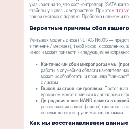
указывает на то, что хост-контроллер (SATA-конт
стабильную связь с устройством. При этом
driv
вашей системе в порядке. Проблема целиком и п
Вероятные причины сбоя вашего
Учитывая модель диска (NETAC N600S — представ
в течение 7 месяцев), такой исход, к сожалению, 
износ и может привести к следующим неисправно
Критический сбой микропрограммы (про
работы в служебной области накопителя на
может их обработать, и прошивка "зависает"
с диском.
Выход из строя контроллера.
Постоянная 
временем может привести к деградации и фи
Деградация ячеек NAND-памяти в служеб
расположения ваших файлов) хранятся в тех
невозможности загрузки микропрограммы.
Как мы восстанавливаем данные 