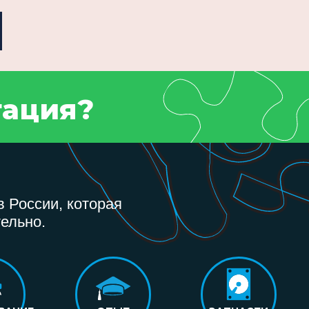
тация?
 России, которая
ельно.