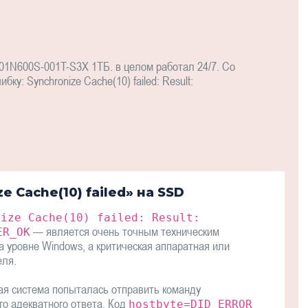
01N600S-001T-S3X 1ТБ. в целом работал 24/7. Со
у: Synchronize Cache(10) failed: Result:
 Cache(10) failed» на SSD
nize Cache(10) failed: Result:
— является очень точным техническим
ER_OK
 уровне Windows, а критическая аппаратная или
еля.
ая система попыталась отправить команду
го адекватного ответа. Код
hostbyte=DID_ERROR