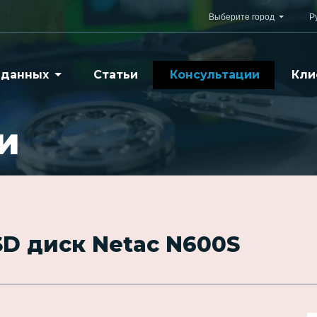
Выберите город
Р
 данных
Статьи
Консультации
Кли
и
SD диск Netac N600S