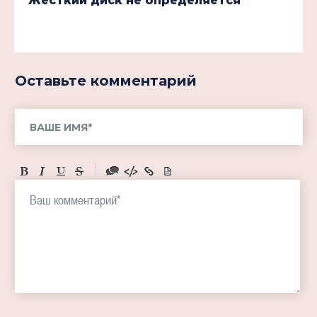
Жесткий диск не определяется
Оставьте комментарий
-
-
-
-
-
-
-
-
-
-
-
-
-
-
-