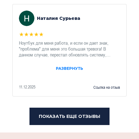
Наталия Сурьева
★
★
★
★
★
Ноутбук для меня работа, и если он дает знак,
"проблема" для меня это большая тревога! В
данном случае, перестал обновлять систему,
выдаёт ошибку. В Хардмастере Евгений, сделал
диагностику и сказал, что нет повода для
РАЗВЕРНУТЬ
беспокойства, а это равносильно, жить будет!
Спасибо, рекомендую. Сурьева Наталия, психолог-
писатель.
11.12.2025
Ссылка на отзыв
ПОКАЗАТЬ ЕЩЕ ОТЗЫВЫ