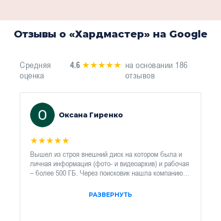
Отзывы о «Хардмастер» на Google
Средняя
4.6
★★★★★
на основании 186
оценка
отзывов
Оксана Гиренко
★
★
★
★
★
Вышел из строя внешний диск на котором была и
личная информация (фото- и видеоархив) и рабочая
– более 500 ГБ. Через поисковик нашла компанию
ХардМастер, созвонилась с ними и отправила диск
в Москву транспортной компанией СДЕК (проживаю
РАЗВЕРНУТЬ
в Белгороде) для восстановления данных. Через 2
дня со мной связался Артем (диск был уже у него)
для уточнения некоторых данных. Все общение