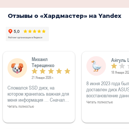
Отзывы о «Хардмастер» на Yandex
Михаил
Айгуль 
Терещенко
18 Января 202
21 Января 2026 г.
8 июня 2023 года бы
Сломался SSD диск, на
доставлен диск ASUS
котором хранилась важная для
восстановление данн
меня информация … Сначала
Присвоенный номер 
Читать полностью
был шокирова, не знал что
Читать полностью
5837. 9 июня 2023 года была
делать… нашел в интернете
оплачена работа по а
ребят, обратился за помощью.
3000р 12 июня 2023 
Пообещали все восстановить.
оплачена расходная 