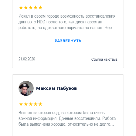
★
★
★
★
★
Искал в своем городе возможность восстановления
данных с HDD после того, как диск перестал
работать, но адекватного варианта не нашел. Через
поисковик нашел ХардМастер, меня быстро
проконсультировали по телефону и в Telegram.
РАЗВЕРНУТЬ
Единственное, я не сразу понял, что фирма
находится в Москве и надо отправить диск через
СДЭК. Информацию для отправки мне прислали,
21.02.2026
Ссылка на отзыв
диск за несколько дней приехал, а на телефон мне
поступило сообщение о получение. На e-mail
прислали номер заказа и результаты диагностики.
Далее была оплата за з/ч и работы по их подбору.
Когда диск удалось прочитать мне прислали дерево
Максим Лабузов
каталогов на диске и спросили, какую информацию
необходимо восстановить. После оплаты
восстановления информацию в виде архива мне
★
★
★
★
★
выложили на FTP сервер для скачивания. Большое
Вышел из сторон ссд, на котором была очень
спасибо за работу!
важная информация. Данные восстановили. Работа
была выполнена хорошо. относительно не долго
ждал. Оперативно решили проблему.