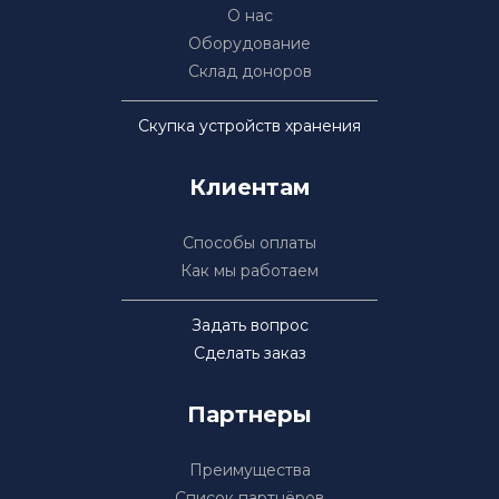
вместе с моим диском
О нас
ответа. Без продвиж
Оборудование
работе( если она в п
еще была). Без диска
Склад доноров
надежды на то, что е
восстановить .Будьт
Скупка устройств хранения
осторожны ⚠️ особенн
доставляют путем СД
Клиентам
как вы можете остать
ответа и без внешнег
Способы оплаты
Как мы работаем
Задать вопрос
Сделать заказ
Партнеры
Преимущества
Список партнёров