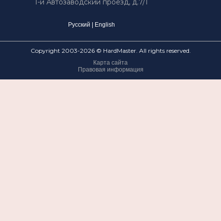
1-й Автозаводский проезд, д.7/1
Русский
|
English
Copyright 2003-2026 © HardMaster. All rights reserved.
Карта сайта
Правовая информация