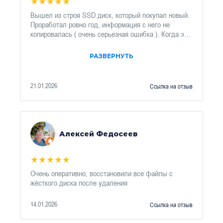
★
★
★
★
★
Вышел из строя SSD диск, который покупал новый.
Проработал ровно год, информация с него не
копировалась ( очень серьезная ошибка ). Когда это
случилось, был просто шок, так как диск стоял на
компьютере в магазине, а там 1С со всеми делами…
РАЗВЕРНУТЬ
нашел ребят в интернете, созвонились - обещали
восстановить информацию. Отправил диск СДЕКом
, через несколько дней все было готово - я получил
21.01.2026
Ссылка на отзыв
важную мне информацию, чему был очень рад.
Ребята профи в своем деле, все сделали четко, за
что им благодарен… Так что рекомендую
однозначно
Алексей Федосеев
★
★
★
★
★
Очень оперативно, восстановили все файлы с
жёсткого диска после удаления
14.01.2026
Ссылка на отзыв