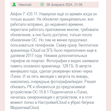
Николай
08 февраля 2024, 21:08
Айфон 7. iOS 11. Наверное ещё со времён когда он
только вышел. Не обновлял принципиально, все
работало исправно, до недавнего времени,
перестали работать приложения многие, требовали
обновление, а оно было доступно, только после
обновления ОС. Но тем не менее продолжал
пользоваться телефоном. Скажу сразу, бесплатное
хранилище iCloud на 5ГБ было переполнено ещё в
далёком 2017 году. Никаких дополнительных
тарифов не покупал. Фотографии и видео занимали
память основного хранилища. 128 ГБ. В августе
минувшего года, сделал резервную копию через
iTunes. И за пять месяцев с августа по январь,
накопились очередные фотографии/видео. Решил
обновить РК и обновиться до предлагаемой
устройcтвом ОС 15.8.1 Подключился к iTunes,
началась синхронизация с устройством, я в этот
момент полез в Настройки/iCloud и убрал бегунок
МедиатекаiCloud.