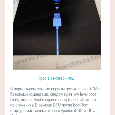
Ipad в рекавери мод
В нормальном режиме первым грузится bootROM с
базовыми командами, следом идет low level boot
block, далее iBoot и спрингбоард (рабочий стол и
приложения). В режиме DFU после bootRom
стартуют загрузчики второго уровня iBSS и iBEC.