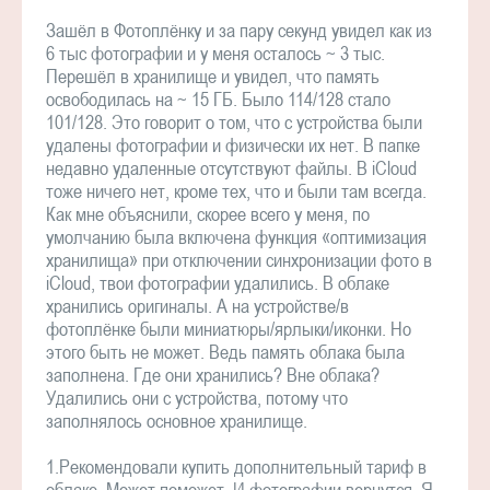
Зашёл в Фотоплёнку и за пару секунд увидел как из
6 тыс фотографии и у меня осталось ~ 3 тыс.
Перешёл в хранилище и увидел, что память
освободилась на ~ 15 ГБ. Было 114/128 стало
101/128. Это говорит о том, что с устройства были
удалены фотографии и физически их нет. В папке
недавно удаленные отсутствуют файлы. В iCloud
тоже ничего нет, кроме тех, что и были там всегда.
Как мне объяснили, скорее всего у меня, по
умолчанию была включена функция «оптимизация
хранилища» при отключении синхронизации фото в
iCloud, твои фотографии удалились. В облаке
хранились оригиналы. А на устройстве/в
фотоплёнке были миниатюры/ярлыки/иконки. Но
этого быть не может. Ведь память облака была
заполнена. Где они хранились? Вне облака?
Удалились они с устройства, потому что
заполнялось основное хранилище.
1.Рекомендовали купить дополнительный тариф в
облаке. Может поможет. И фотографии вернутся. Я